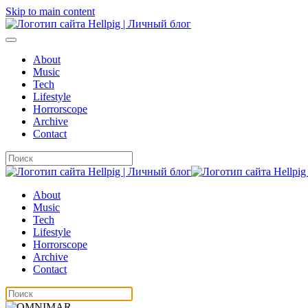
Skip to main content
About
Music
Tech
Lifestyle
Horrorscope
Archive
Contact
About
Music
Tech
Lifestyle
Horrorscope
Archive
Contact