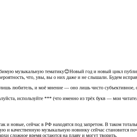
юбимую музыкальную тематику😊Новый год и новый цикл публик
оятность, что, увы, вы о них даже и не слышали. Будем исправ
о лишь любитель, и моё мнение — оно лишь чисто субъективное,
уйста, используйте *** (что именно из трёх букв — мои читате
так и новые, сейчас в РФ находятся под запретом. В таком тот
ую и качественную музыкальную новинку сейчас становится по
 архи сложное время остаются на плаву и могут творить.