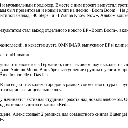
ей и музыкальный продюсер. Вместе с ним проект выпустил трет
телям был презентован и новый клип на песню «Boom Boom». На 
типоп-баллад «40 Steps» и «I Wanna Know Now». Альбом вошёл
езультатом стал выход отдельного нового EP «Boom Boom», вкл
разногласий, в качестве дуэта OMNIMAR выпускают EP и клипы 
ad» и «Humans».
а отправляется в Германию, где с часовым шоу выходит на сце
вале Autumn Moon. В ноябре выступление группы с успехом проход
Âme Immortelle и Das Ich.
осещают несколько городов в рамках совместного тура с групп
т гитарист и танцевальное шоу.
у начинается активная студийная работа над новым альбомом. Ос
одом нового сингла и клипа «Red».
ене. Алекс создаёт 2 ремикса для совместного сингла Blutengel 
d».