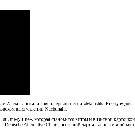
 и Алекс записали кавер-версию песни «Matushka Rossiya» для ал
ковском выступлении Nachtmahr.
t Of My Life», которая становится хитом и визитной карточкой
 Deutsche Alternative Charts, основной чарт альтернативной му