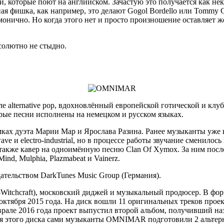
 которые поют на английском. Зачастую это получается как нек
нная фишка, как например, это делают Gogol Bordello или Tomm
монично. Но когда этого нет и просто произношение оставляет ж
солютно не стыдно.
 alternative pop, вдохновлённый европейской готической и клу
рые песни исполнены на немецком и русском языках.
амках дуэта Марии Мар и Ярослава Разина. Ранее музыканты уже 
e и electro-industrial, но в процессе работы звучание сменилос
акже кавер на одноимённую песню Clan Of Xymox. За ним после
nd, Mulphia, Plazmabeat и Vainerz.
ательством DarkTunes Music Group (Германия).
x-Witchcraft), московский диджей и музыкальный продюсер. В ф
октября 2015 года. На диск вошли 11 оригинальных треков проек
рале 2016 года проект выпустил второй альбом, получивший наз
этого диска сами музыканты OMNIMAR подготовили 2 альтернати