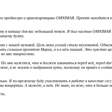
го продюсера и аранжировщика OMNIMAR. Проект находится в з
ому я напишу для вас небольшой текст. Я был частью OMNIMAR 
нашему дуэту.
ргию с нашей музыкой. Цель моих усилий стала неуловимой. Одн
ь сольным проектом Марии, а я в нём лишний. Это чувство цеп
 во мне творчество.
Но мне кажется, что я должен извиниться перед ней, перед dark
жке, я не жалею о выбранном пути, поскольку он привёл к созда
но. Я по-прежнему буду участвовать в работе в качестве сесс
 концертах. А может, и нет. Не знаю, но ясно, что я больше не
ти.