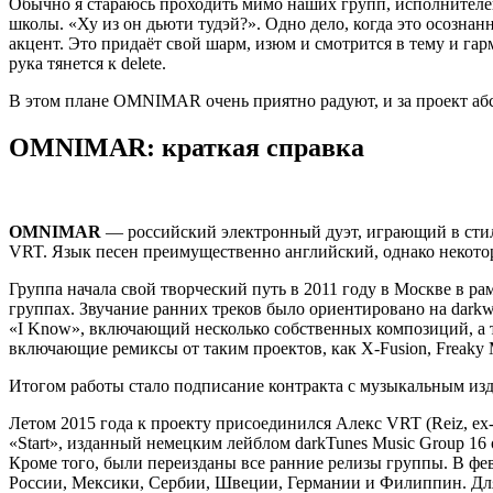
Обычно я стараюсь проходить мимо наших групп, исполнителей,
школы. «Ху из он дьюти тудэй?». Одно дело, когда это осозна
акцент. Это придаёт свой шарм, изюм и смотрится в тему и гар
рука тянется к delete.
В этом плане OMNIMAR очень приятно радуют, и за проект аб
OMNIMAR: краткая справка
OMNIMAR
— российский электронный дуэт, играющий в стиле
VRT. Язык песен преимущественно английский, однако некото
Группа начала свой творческий путь в 2011 году в Москве в р
группах. Звучание ранних треков было ориентировано на darkwav
«I Know», включающий несколько собственных композиций, а т
включающие ремиксы от таким проектов, как X-Fusion, Freaky Mi
Итогом работы стало подписание контракта с музыкальным изд
Летом 2015 года к проекту присоединился Алекс VRT (Reiz, e
«Start», изданный немецким лейблом darkTunes Music Group 16 
Кроме того, были переизданы все ранние релизы группы. В фев
России, Мексики, Сербии, Швеции, Германии и Филиппин. Для 