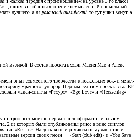
ая и жалкая пародия с произношением на уровне 3-го класса
y Cash, внося в своё произношение осмысленный прикольный
елать лучшего, а-ля
рязанский английский
, то тут ушки вянут, а
бной музыкой. В состав проекта входят Мария Мар и Алекс
имели опыт совместного творчества в нескольких рок- и метал-
ь в сторону мрачного synthpop. Первым релизом проекта стал EP
довали макси-синглы «Ресурс», «Ego Love» и «Herzschlag»,
ормате трио был записан первый полноформатный альбом
та, 2 из которых были опубликованы ранее в виде синглов.
вание «Restart». На диск вошли ремиксы от музыкантов из
вные версии своих песен — «Start (club edit)» и «You Save