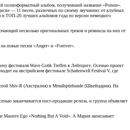
ий полноформатный альбом, получивший название «Poison».
диске — 11 песен, различных по своему звучанию: от клубных
 в ТОП-20 лучших альбомов года по версии немецкого
ючающий несколько оригинальных треков и ремиксы на них от
на новые песни «Anger» и «Forever».
ну фестиваля Wave Gotik Treffen в Лейпциге. Осенью проект
ит на австрийском фестивале Schattenwelt Festival V, где
ой Shiv-R (Австралия) и Metallspürhunde (Швейцария). На
енью заканчивается пост-продакшн релиза, и группа объявляет
и Massive Ego «Nothing But A Void». А Мария записывает