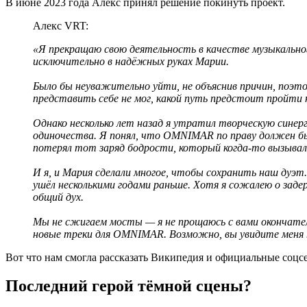
В июне 2023 года Алекс принял решение покинуть проект.
Алекс VRT:
«Я прекращаю свою деятельность в качестве музыкально
исключительно в надёжных руках Марии.
Было бы неуважительно уйти, не объяснив причин, поэт
представить себе не мог, какой путь предстоит пройти 
Однако несколько лет назад я утратил творческую сине
одиночества. Я понял, что OMNIMAR по праву должен быт
потерял тот заряд бодрости, который когда-то вызывал
И я, и Мария сделали многое, чтобы сохранить наш дуэт. 
ушёл несколькими годами раньше. Хотя я сожалею о задер
общий дух.
Мы не сжигаем мосты — я не прощаюсь с вами окончатель
новые треки для OMNIMAR. Возможно, вы увидите меня на
Вот что нам смогла рассказать Википедия и официальные соцсе
Последний герой тёмной сцены?