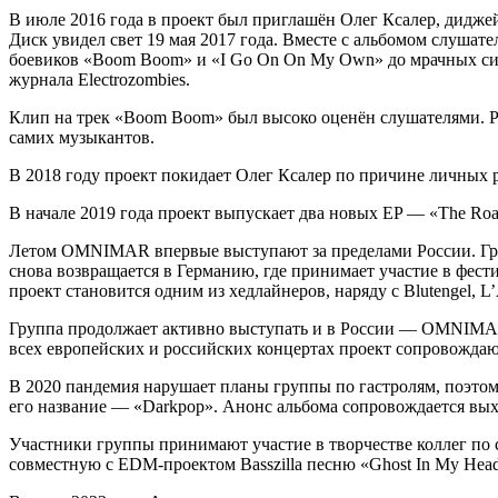
В июле 2016 года в проект был приглашён Олег Ксалер, дидж
Диск увидел свет 19 мая 2017 года. Вместе с альбомом слуша
боевиков «Boom Boom» и «I Go On On My Own» до мрачных син
журнала Electrozombies.
Клип на трек «Boom Boom» был высоко оценён слушателями. Р
самих музыкантов.
В 2018 году проект покидает Олег Ксалер по причине личных 
В начале 2019 года проект выпускает два новых EP — «The Ro
Летом OMNIMAR впервые выступают за пределами России. Групп
снова возвращается в Германию, где принимает участие в фести
проект становится одним из хедлайнеров, наряду с Blutengel, L’
Группа продолжает активно выступать и в России — OMNIMAR п
всех европейских и российских концертах проект сопровождаю
В 2020 пандемия нарушает планы группы по гастролям, поэтом
его название — «Darkpop». Анонс альбома сопровождается вых
Участники группы принимают участие в творчестве коллег по сц
совместную с EDM-проектом Basszilla песню «Ghost In My Hea