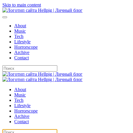
Skip to main content
About
Music
Tech
Lifestyle
Horrorscope
Archive
Contact
About
Music
Tech
Lifestyle
Horrorscope
Archive
Contact